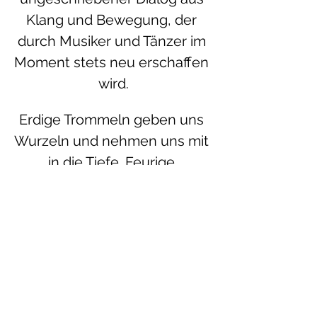
Klang und Bewegung, der 
durch Musiker und Tänzer im 
Moment stets neu erschaffen 
wird.
Erdige Trommeln geben uns 
Wurzeln und nehmen uns mit 
in die Tiefe. Feurige 
Rhythmen schenken uns 
Kraft, uns unseren Steinen 
auf dem Weg mit 
Verantwortung zu begegnen. 
Frische Wasser spülen die 
letzte Asche ab, lassen uns 
beweglich werden und 